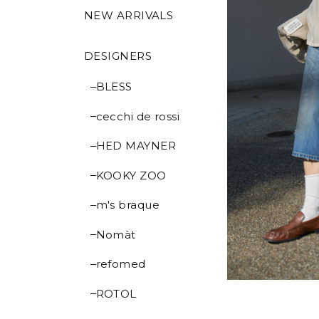
NEW ARRIVALS
DESIGNERS
BLESS
cecchi de rossi
HED MAYNER
KOOKY ZOO
m's braque
Nomàt
refomed
ROTOL