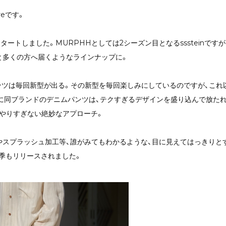
reです。
AWがスタートしました。MURPHHとしては2シーズン目となるssstein
と多くの方へ届くようなラインナップに。
ニムパンツは毎回新型が出る。その新型を毎回楽しみにしているのですが、こ
に同ブランドのデニムパンツは、テクすぎるデザインを盛り込んで放たれ
うやりすぎない絶妙なアプローチ。
やスプラッシュ加工等、誰がみてもわかるような、目に見えてはっきりとす
季もリリースされました。