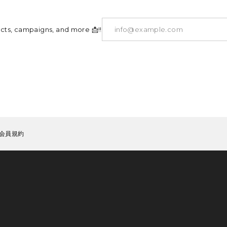
ucts, campaigns, and more 📩!!
会員規約