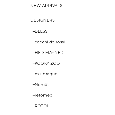
NEW ARRIVALS
DESIGNERS
BLESS
cecchi de rossi
HED MAYNER
KOOKY ZOO
m's braque
Nomàt
refomed
ROTOL