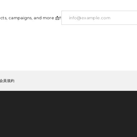
ucts, campaigns, and more 📩!!
会員規約