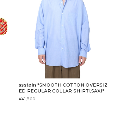
ssstein "SMOOTH COTTON OVERSIZ
ED REGULAR COLLAR SHIRT〔SAX〕"
¥41,800