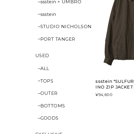
ssstein × UMBRO
ssstein
STUDIO NICHOLSON
PORT TANGER
USED
ALL
TOPS
ssstein "SULF
INO ZIP JACKE
OUTER
¥94,600
BOTTOMS
GOODS