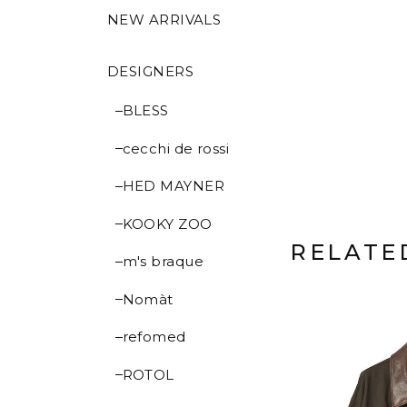
NEW ARRIVALS
DESIGNERS
BLESS
cecchi de rossi
HED MAYNER
KOOKY ZOO
RELATE
m's braque
Nomàt
refomed
ROTOL