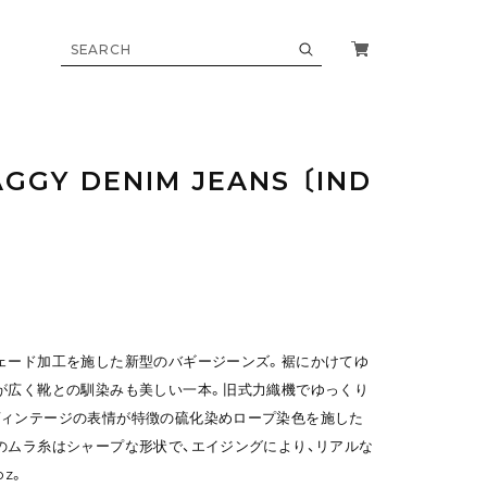
BAGGY DENIM JEANS 〔IND
ェード加工を施した新型のバギージーンズ。裾にかけてゆ
が広く靴との馴染みも美しい一本。旧式力織機でゆっくり
゙ィンテージの表情が特徴の硫化染めロープ染色を施した
ムラ糸はシャープな形状で、エイジングにより、リアルな
oz。