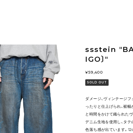
ssstein "
IGO〕"
¥59,400
SOLD OUT
ダメージ、ヴィンテージフ
ったりと仕上げられ、裾幅
と時間をかけて織られたウ
デニム生地を使用し、タテの
色落ち感が出ています。12