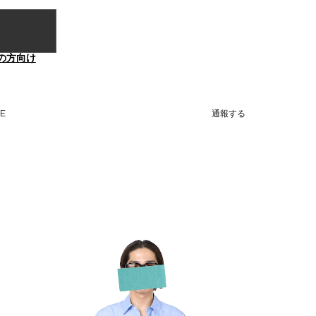
の方向け
NE
通報する