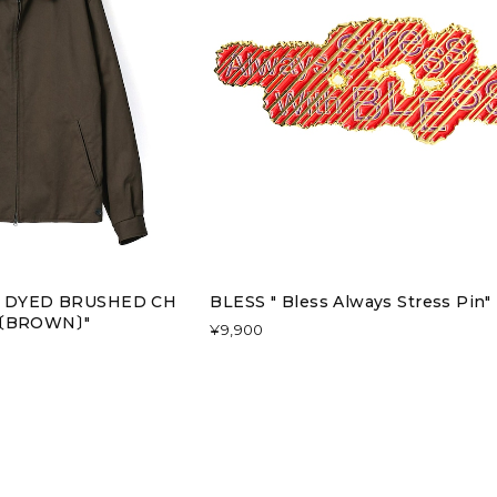
UR DYED BRUSHED CH
BLESS " Bless Always Stress Pin"
T〔BROWN〕"
¥9,900