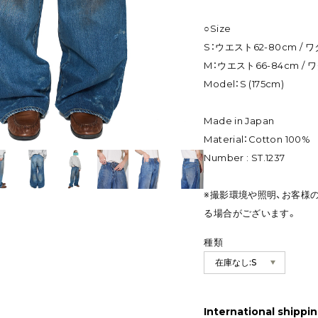
○Size
S：ウエスト62-80cm / ワタ
M：ウエスト66-84cm / ワタ
Model：S (175cm)
Made in Japan
Material：Cotton 100%
Number : ST.1237
※撮影環境や照明、お客様
る場合がございます。
種類
International shippin