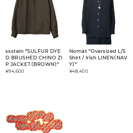
ssstein "SULFUR DYE
Nomàt "Oversized L/S
D BRUSHED CHINO ZI
Shirt / Irish LINEN〔NAV
P JACKET〔BROWN〕"
Y〕"
¥94,600
¥48,400