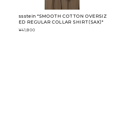
ssstein "SMOOTH COTTON OVERSIZ
ED REGULAR COLLAR SHIRT〔SAX〕"
¥41,800