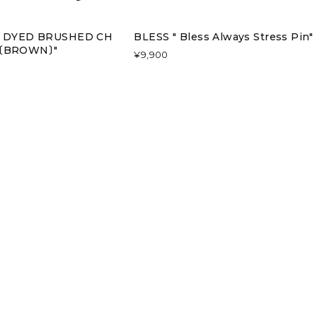
UR DYED BRUSHED CH
BLESS " Bless Always Stress Pin"
T〔BROWN〕"
¥9,900