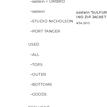
ssstein × UMBRO
ssstein
ssstein "SULF
INO ZIP JACKE
STUDIO NICHOLSON
¥94,600
PORT TANGER
USED
ALL
TOPS
OUTER
BOTTOMS
GOODS