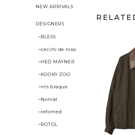
NEW ARRIVALS
RELATE
DESIGNERS
BLESS
cecchi de rossi
HED MAYNER
KOOKY ZOO
m's braque
Nomàt
refomed
ROTOL