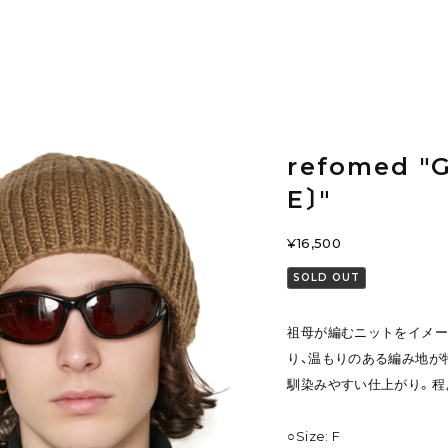
refomed "
E〕"
¥16,500
SOLD OUT
祖母が編むニットをイメー
り、温もりのある編み地が
馴染みやすい仕上がり。程
○Size: F