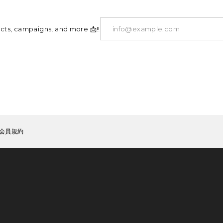
ucts, campaigns, and more 📩!!
会員規約