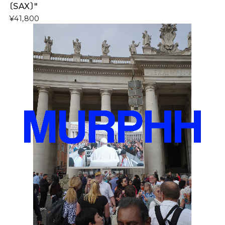
〔SAX〕"
¥41,800