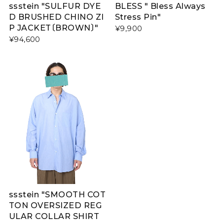
ssstein "SULFUR DYE
BLESS " Bless Always
D BRUSHED CHINO ZI
Stress Pin"
P JACKET〔BROWN〕"
¥9,900
¥94,600
ssstein "SMOOTH COT
TON OVERSIZED REG
ULAR COLLAR SHIRT