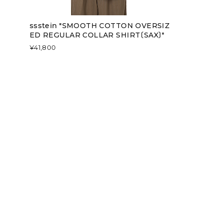
ssstein "SMOOTH COTTON OVERSIZ
ED REGULAR COLLAR SHIRT〔SAX〕"
¥41,800