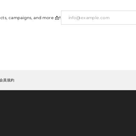
ucts, campaigns, and more 📩!!
会員規約