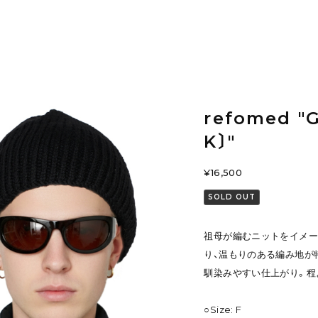
refomed "
K〕"
¥16,500
SOLD OUT
祖母が編むニットをイメー
り、温もりのある編み地が
馴染みやすい仕上がり。程
○Size: F