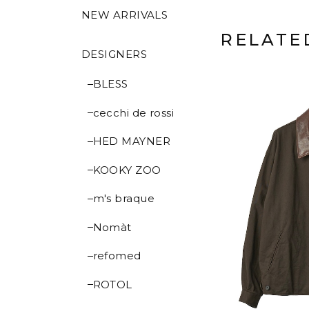
NEW ARRIVALS
RELATE
DESIGNERS
BLESS
cecchi de rossi
HED MAYNER
KOOKY ZOO
m's braque
Nomàt
refomed
ROTOL