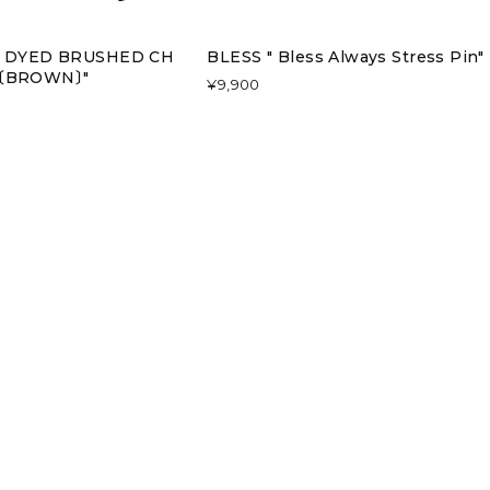
UR DYED BRUSHED CH
BLESS " Bless Always Stress Pin"
T〔BROWN〕"
¥9,900