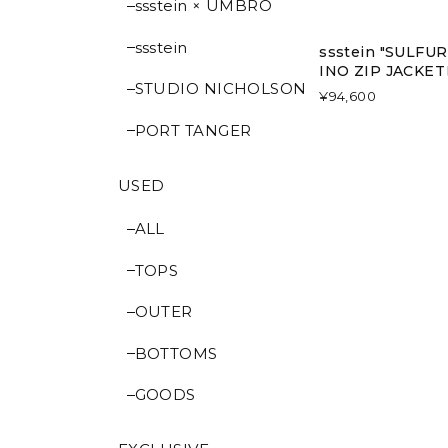
ssstein × UMBRO
ssstein
ssstein "SULF
INO ZIP JACKE
STUDIO NICHOLSON
¥94,600
PORT TANGER
USED
ALL
TOPS
OUTER
BOTTOMS
GOODS