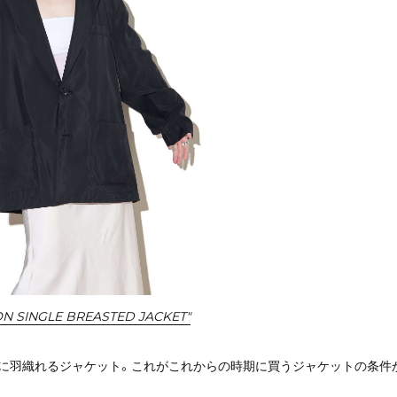
LON SINGLE BREASTED JACKET"
に羽織れるジャケット。これがこれからの時期に買うジャケットの条件