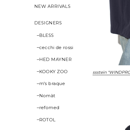
NEW ARRIVALS
DESIGNERS
BLESS
cecchi de rossi
HED MAYNER
KOOKY ZOO
ssstein "WINDPR
m's braque
Nomàt
refomed
ROTOL