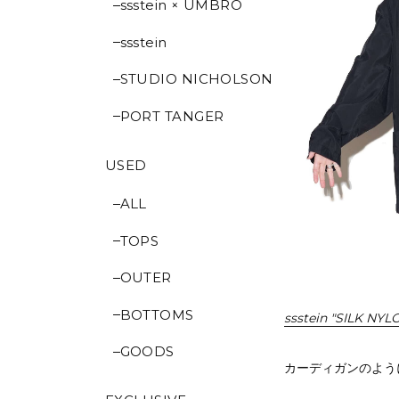
ssstein × UMBRO
ssstein
STUDIO NICHOLSON
PORT TANGER
USED
ALL
TOPS
OUTER
BOTTOMS
ssstein "SILK NY
GOODS
カーディガンのよう