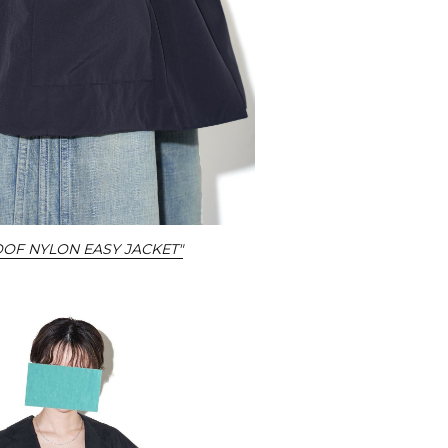
OOF NYLON EASY JACKET"