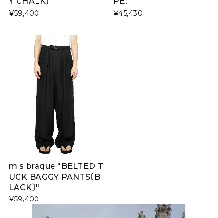
Y CHALK〕"
PE〕"
¥59,400
¥45,430
m's braque "BELTED T
UCK BAGGY PANTS〔B
LACK〕"
¥59,400