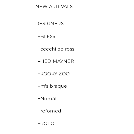
NEW ARRIVALS
DESIGNERS
BLESS
cecchi de rossi
HED MAYNER
KOOKY ZOO
m's braque
Nomàt
refomed
ROTOL