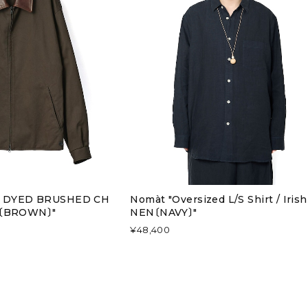
UR DYED BRUSHED CH
Nomàt "Oversized L/S Shirt / Irish
T〔BROWN〕"
NEN〔NAVY〕"
¥48,400