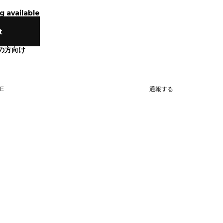
g available
t
の方向け
NE
通報する