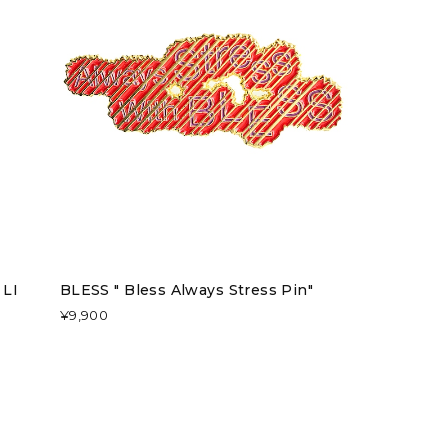
 LI
BLESS " Bless Always Stress Pin"
¥9,900