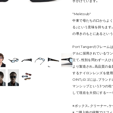
手がけています。
"Mektoub"
中東で母たちの口からよく
る」という意味を持ちます
の導きのもとにあるという
Port Tangerのフ
デルに採用されているワン
立て、性別を問わず一人ひ
より製造され、高品質の金属
するナイロンレンズを使用
OINT」ロゴには、ブラン
マンシップという3つの柱
して現在を大切にする――
※ボックス、クリーナー、
※ ご購入時の状態ではフ