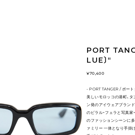
PORT TANG
LUE〕"
¥70,400
- PORT TANGER / ポ
美しいモロッコの港町、タ
ン発のアイウェアブランド
のビラル・フェラと写真家
のファッションシーンに多
ァミリー 一体となり手掛