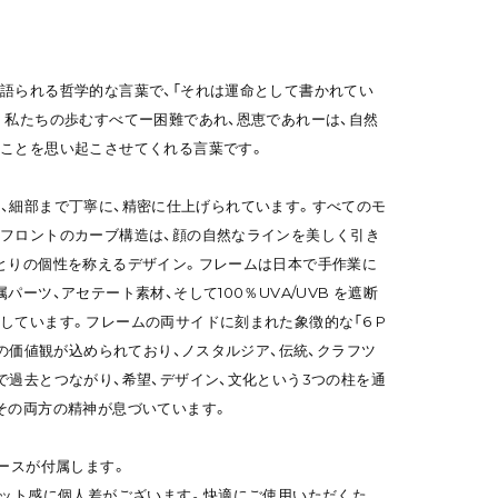
語られる哲学的な言葉で、「それは運命として書かれてい
。私たちの歩むすべてー困難であれ、恩恵であれーは、自然
ことを思い起こさせてくれる言葉です。
レームは、細部まで丁寧に、精密に仕上げられています。すべてのモ
フロントのカーブ構造は、顔の自然なラインを美しく引き
とりの個性を称えるデザイン。フレームは日本で手作業に
パーツ、アセテート素材、そして100％UVA/UVB を遮断
しています。フレームの両サイドに刻まれた象徴的な「6 P
ドの価値観が込められており、ノスタルジア、伝統、クラフツ
で過去とつながり、希望、デザイン、文化という3つの柱を通
その両方の精神が息づいています。
ケースが付属します。
ィット感に個人差がございます。快適にご使用いただくた