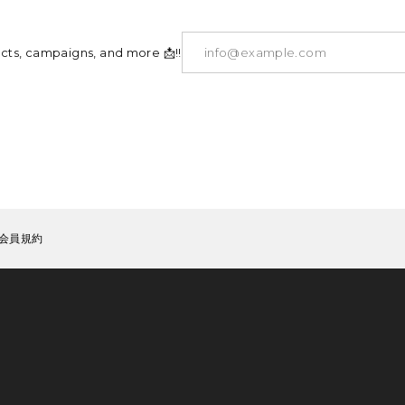
ucts, campaigns, and more 📩!!
会員規約