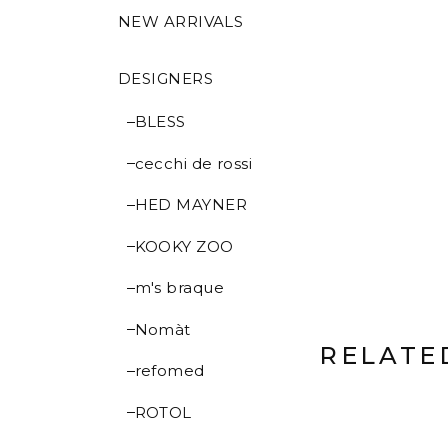
NEW ARRIVALS
DESIGNERS
BLESS
cecchi de rossi
HED MAYNER
KOOKY ZOO
m's braque
Nomàt
RELATE
refomed
ROTOL