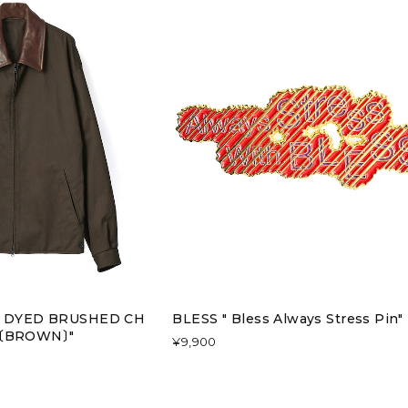
UR DYED BRUSHED CH
BLESS " Bless Always Stress Pin"
T〔BROWN〕"
¥9,900