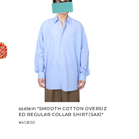
ssstein "SMOOTH COTTON OVERSIZ
ED REGULAR COLLAR SHIRT〔SAX〕"
¥41,800