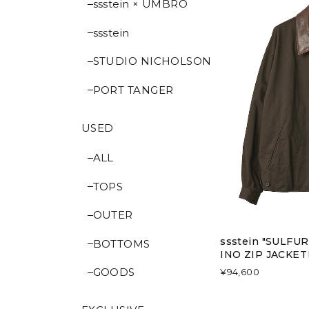
ssstein × UMBRO
ssstein
STUDIO NICHOLSON
PORT TANGER
USED
ALL
TOPS
OUTER
ssstein "SULF
BOTTOMS
INO ZIP JACKE
GOODS
¥94,600