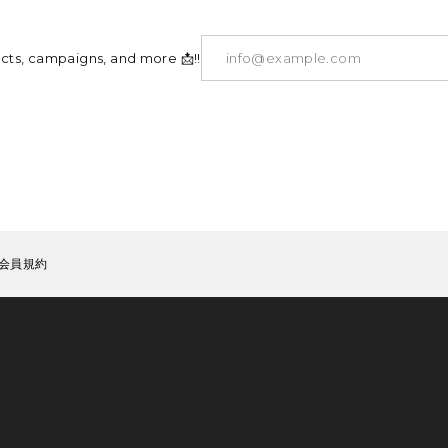
ucts, campaigns, and more 📩!!
会員規約