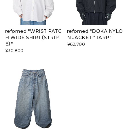
refomed "WRIST PATC
refomed "DOKA NYLO
H WIDE SHIRT〔STRIP
N JACKET "TARP"
E〕"
¥62,700
¥30,800