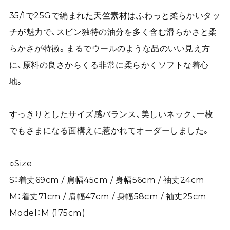
35/1で25Gで編まれた天竺素材はふわっと柔らかいタッ
チが魅力で、スビン独特の油分を多く含む滑らかさと柔
らかさが特徴。まるでウールのような品のいい見え方
に、原料の良さからくる非常に柔らかくソフトな着心
地。
すっきりとしたサイズ感バランス、美しいネック、一枚
でもさまになる面構えに惹かれてオーダーしました。
○Size
S：着丈69cm / 肩幅45cm / 身幅56cm / 袖丈24cm
M：着丈71cm / 肩幅47cm / 身幅58cm / 袖丈25cm
Model：M (175cm)