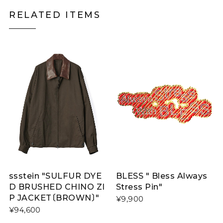
RELATED ITEMS
ssstein "SULFUR DYE
BLESS " Bless Always
D BRUSHED CHINO ZI
Stress Pin"
P JACKET〔BROWN〕"
¥9,900
¥94,600