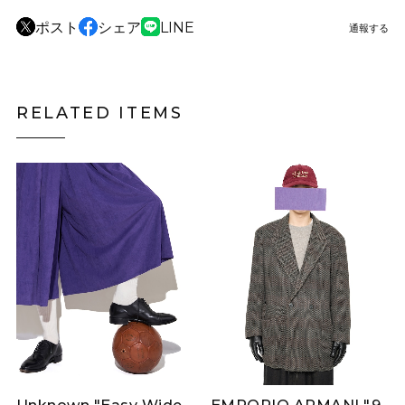
ポスト
シェア
LINE
通報する
RELATED ITEMS
Unknown "Easy Wide
EMPORIO ARMANI "9