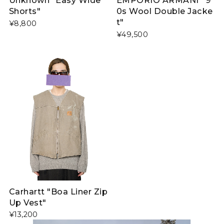
Shorts"
0s Wool Double Jacke
t"
¥8,800
¥49,500
Carhartt "Boa Liner Zip
Up Vest"
¥13,200