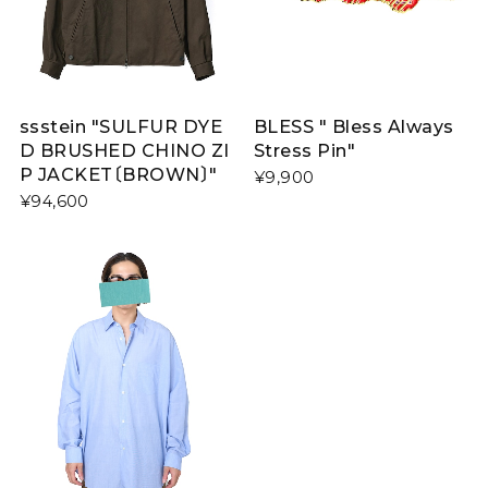
ssstein "SULFUR DYE
BLESS " Bless Always
D BRUSHED CHINO ZI
Stress Pin"
P JACKET〔BROWN〕"
¥9,900
¥94,600