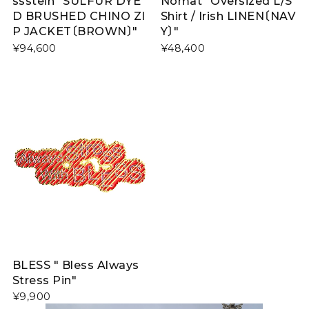
ssstein "SULFUR DYE
Nomàt "Oversized L/S
D BRUSHED CHINO ZI
Shirt / Irish LINEN〔NAV
P JACKET〔BROWN〕"
Y〕"
¥94,600
¥48,400
BLESS " Bless Always
Stress Pin"
¥9,900