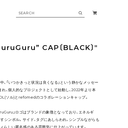
GuruGuru” CAP〔BLACK〕"
最中、「いつかきっと状況は良くなる」という静かなメッセー
まれ、個人的なプロジェクトとして始動し、2022年より本
L(ソル)とrefomedのコラボレーションキャップ。
ruGuru」ロゴはブランドの象徴となっており、エネルギ
表すシンボル。サイド、タグにあしらわれ、シンプルながらも
ィらしい匿名感のある雰囲気に仕上がっています。