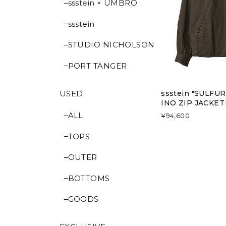
ssstein × UMBRO
ssstein
STUDIO NICHOLSON
PORT TANGER
USED
ssstein "SULF
INO ZIP JACKE
ALL
¥94,600
TOPS
OUTER
BOTTOMS
GOODS