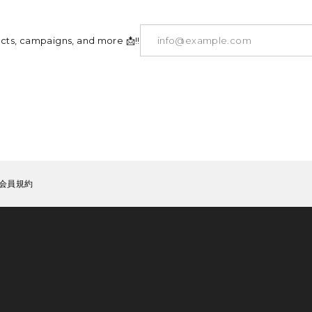
ucts, campaigns, and more 📩!!
会員規約