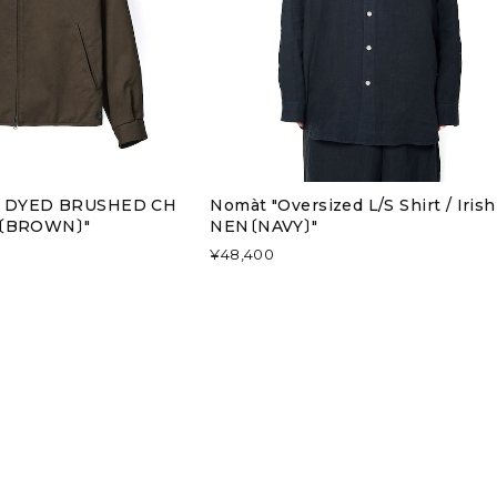
UR DYED BRUSHED CH
Nomàt "Oversized L/S Shirt / Irish
T〔BROWN〕"
NEN〔NAVY〕"
¥48,400