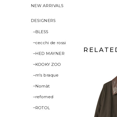
NEW ARRIVALS
DESIGNERS
BLESS
cecchi de rossi
RELATE
HED MAYNER
KOOKY ZOO
m's braque
Nomàt
refomed
ROTOL