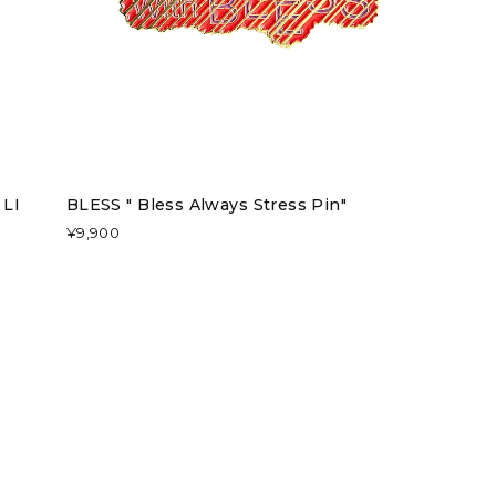
 LI
BLESS " Bless Always Stress Pin"
¥9,900