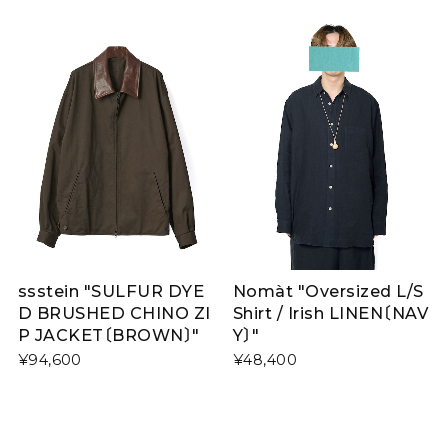
ssstein "SULFUR DYE
Nomàt "Oversized L/S
D BRUSHED CHINO ZI
Shirt / Irish LINEN〔NAV
P JACKET〔BROWN〕"
Y〕"
¥94,600
¥48,400