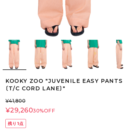
KOOKY ZOO "JUVENILE EASY PANTS
〔T/C CORD LANE〕"
¥41,800
¥29,260
30%OFF
残り1点