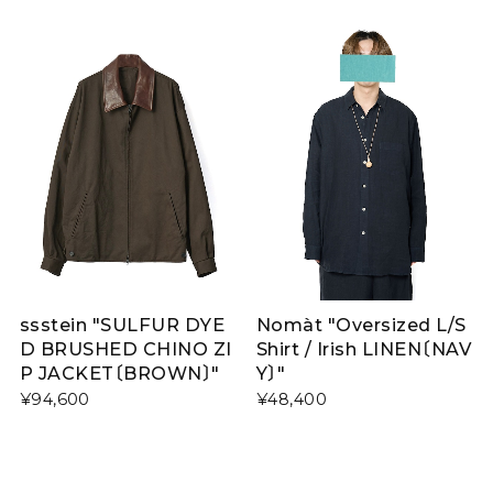
ssstein "SULFUR DYE
Nomàt "Oversized L/S
D BRUSHED CHINO ZI
Shirt / Irish LINEN〔NAV
P JACKET〔BROWN〕"
Y〕"
¥94,600
¥48,400