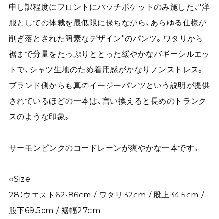
申し訳程度にフロントにパッチポケットのみ施した、"洋
服としての体裁を最低限に保ちながら、あらゆる仕様が
削ぎ落とされた簡素なデザイン"のパンツ。ワタリから
裾まで分量をたっぷりととった緩やかなバギーシルエッ
トで、シャツ生地のため着用感がかなりノンストレス。
ブランド側からも真のイージーパンツという説明が提供
されているほどの一本は、言い換えると長めのトランク
スのような印象。
サーモンピンクのコードレーンが爽やかな一本です。
○Size
28：ウエスト62-86cm / ワタリ32cm / 股上34.5cm /
股下69.5cm / 裾幅27cm