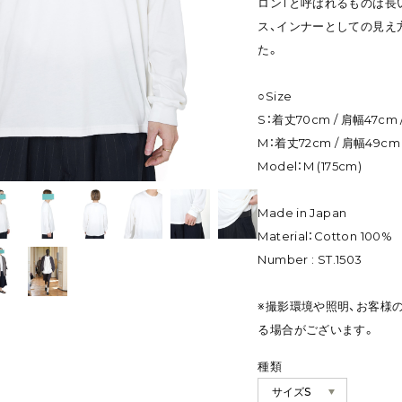
ロンTと呼ばれるものは長
ス、インナーとしての見え
た。
○Size
S：着丈70cm / 肩幅47cm 
M：着丈72cm / 肩幅49cm 
Model：M (175cm)
Made in Japan
Material：Cotton 100%
Number : ST.1503
※撮影環境や照明、お客様
る場合がございます。
種類