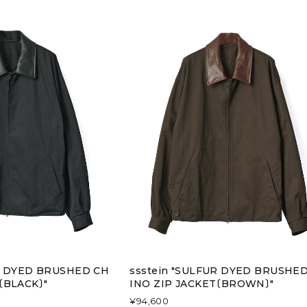
UR DYED BRUSHED CH
ssstein "SULFUR DYED BRUSHE
〔BLACK〕"
INO ZIP JACKET〔BROWN〕"
¥94,600