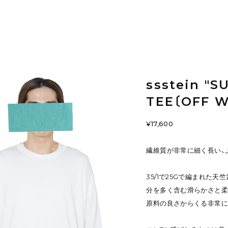
ssstein "S
TEE〔OFF W
¥17,600
繊維質が非常に細く長い、
35/1で25Gで編まれた
分を多く含む滑らかさと柔
原料の良さからくる非常に