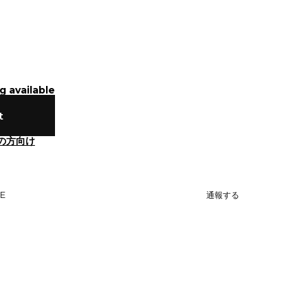
g available
t
の方向け
NE
通報する