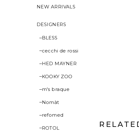
NEW ARRIVALS
DESIGNERS
BLESS
cecchi de rossi
HED MAYNER
KOOKY ZOO
m's braque
Nomàt
refomed
RELATE
ROTOL