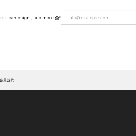
ucts, campaigns, and more 📩!!
会員規約