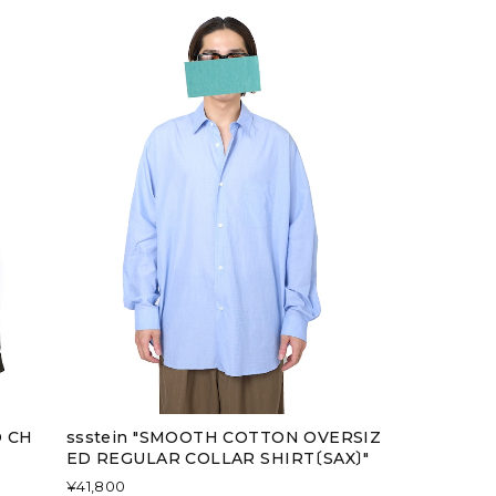
D CH
ssstein "SMOOTH COTTON OVERSIZ
ED REGULAR COLLAR SHIRT〔SAX〕"
¥41,800