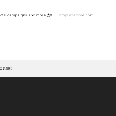
ucts, campaigns, and more 📩!!
会員規約