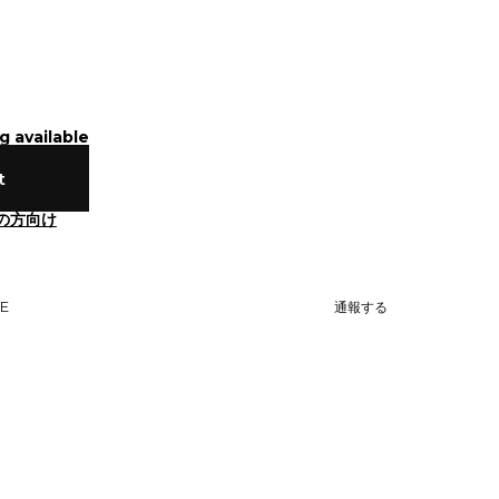
g available
t
の方向け
NE
通報する