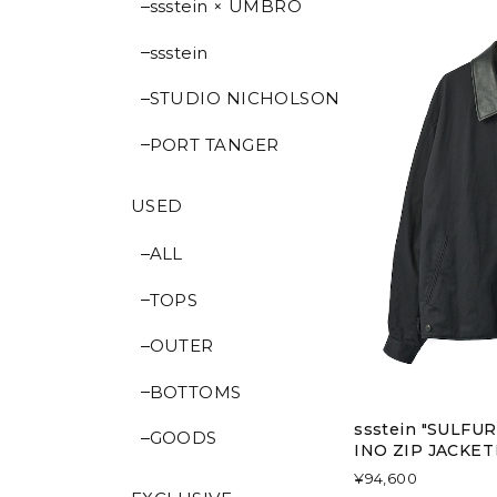
ssstein × UMBRO
ssstein
STUDIO NICHOLSON
PORT TANGER
USED
ALL
TOPS
OUTER
BOTTOMS
ssstein "SULF
GOODS
INO ZIP JACKET
¥94,600