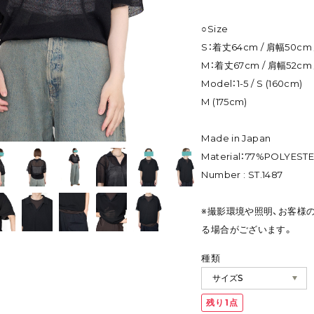
○Size
S：着丈64cm / 肩幅50cm 
M：着丈67cm / 肩幅52cm 
Model：1-5 / S (160cm)
M (175cm)
Made in Japan
Material：77%POLYESTE
Number : ST.1487
※撮影環境や照明、お客様
る場合がございます。
種類
残り1点