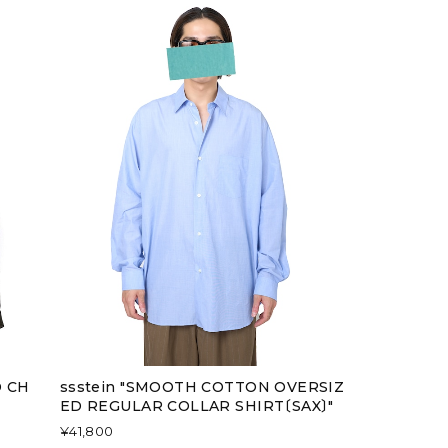
D CH
ssstein "SMOOTH COTTON OVERSIZ
ED REGULAR COLLAR SHIRT〔SAX〕"
¥41,800