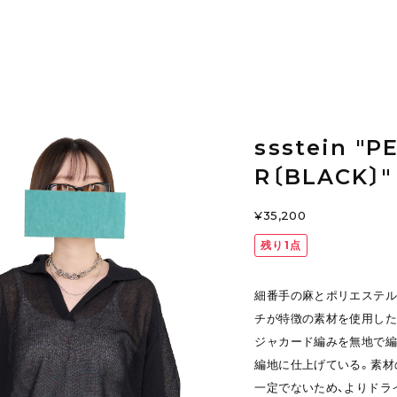
ssstein "P
R〔BLACK〕"
¥35,200
残り1点
細番手の麻とポリエステル
チが特徴の素材を使用した
ジャカード編みを無地で編
編地に仕上げている。素材
一定でないため、よりドラ