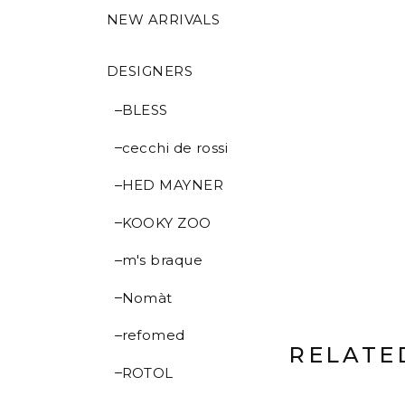
NEW ARRIVALS
DESIGNERS
BLESS
cecchi de rossi
HED MAYNER
KOOKY ZOO
m's braque
Nomàt
refomed
RELATE
ROTOL