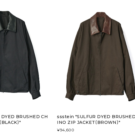
UR DYED BRUSHED CH
ssstein "SULFUR DYED BRUSHE
〔BLACK〕"
INO ZIP JACKET〔BROWN〕"
¥94,600