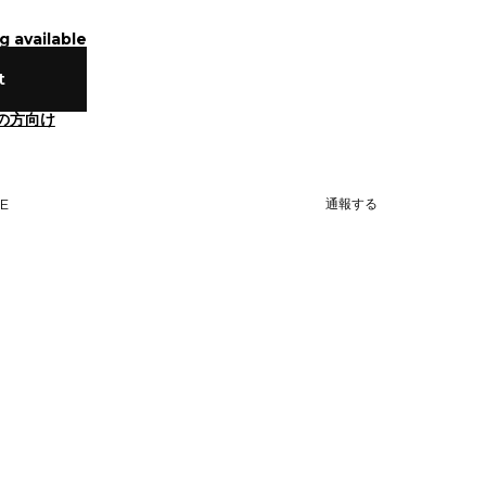
g available
t
の方向け
NE
通報する