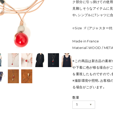
ク部分に引っ掛けての使用
見難しそうなアイテムに見
や、シンプルにTシャツに
○Size : F (アジャスター付
Made in France
Material：WOOD / META
※この商品は新古品の素材
や下着に色が移る場合がご
を重視したものですので、
※撮影環境や照明、お客様
る場合がございます。
数量