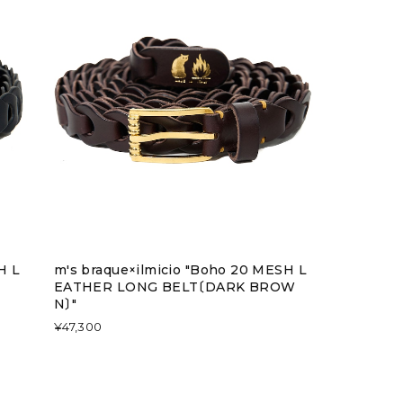
H L
m's braque×ilmicio "Boho 20 MESH L
EATHER LONG BELT〔DARK BROW
N〕"
¥47,300