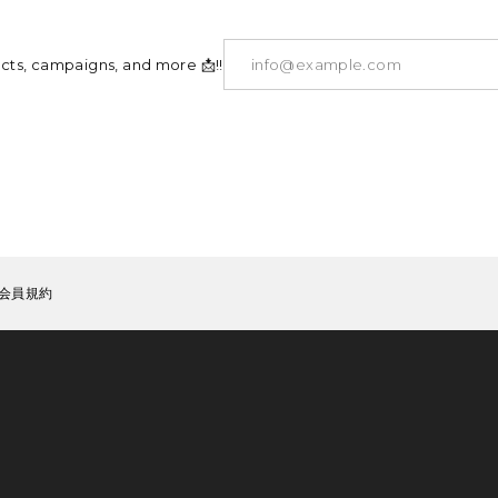
ucts, campaigns, and more 📩!!
会員規約