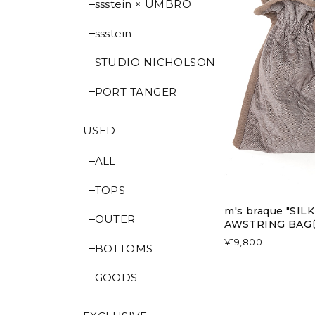
ssstein × UMBRO
ssstein
STUDIO NICHOLSON
PORT TANGER
USED
ALL
TOPS
m's braque "SI
OUTER
AWSTRING BAG〔
¥19,800
BOTTOMS
GOODS