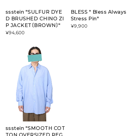
ssstein "SULFUR DYE
BLESS " Bless Always
D BRUSHED CHINO ZI
Stress Pin"
P JACKET〔BROWN〕"
¥9,900
¥94,600
ssstein "SMOOTH COT
TON OVERSIZED REG