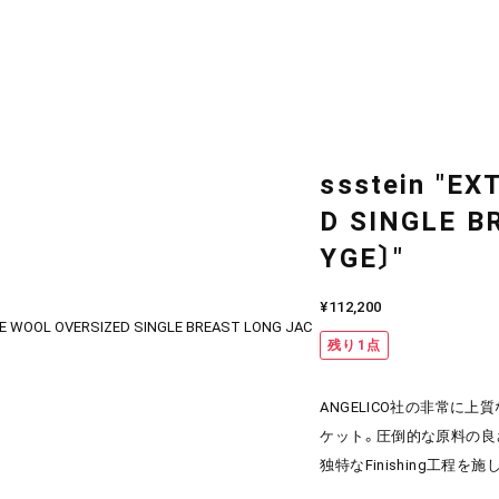
ssstein "E
D SINGLE B
YGE〕"
¥112,200
残り1点
ANGELICO社の非常に上質な
ケット。圧倒的な原料の良さ
独特なFinishing工程