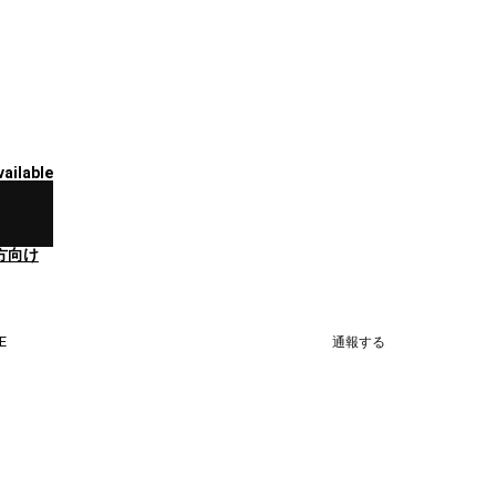
vailable
方向け
E
通報する