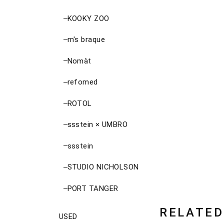
KOOKY ZOO
m's braque
Nomàt
refomed
ROTOL
ssstein × UMBRO
ssstein
STUDIO NICHOLSON
PORT TANGER
RELATED
USED