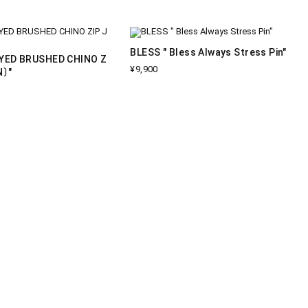
BLESS " Bless Always Stress Pin"
DYED BRUSHED CHINO Z
¥9,900
N〕"