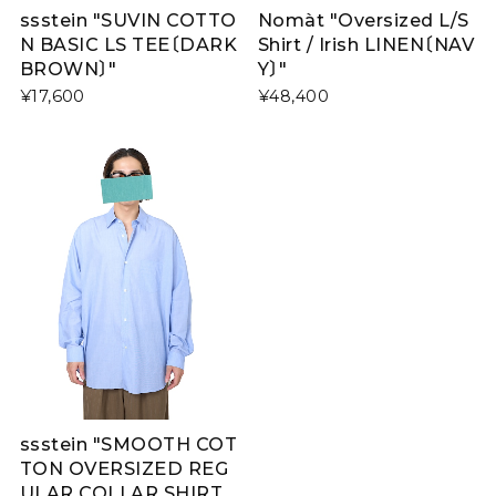
ssstein "SUVIN COTTO
Nomàt "Oversized L/S
N BASIC LS TEE〔DARK
Shirt / Irish LINEN〔NAV
BROWN〕"
Y〕"
¥17,600
¥48,400
ssstein "SMOOTH COT
TON OVERSIZED REG
ULAR COLLAR SHIRT