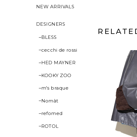
NEW ARRIVALS
DESIGNERS
RELATE
BLESS
cecchi de rossi
HED MAYNER
KOOKY ZOO
m's braque
Nomàt
refomed
ROTOL