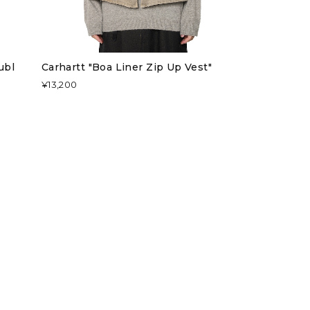
ubl
Carhartt "Boa Liner Zip Up Vest"
¥13,200