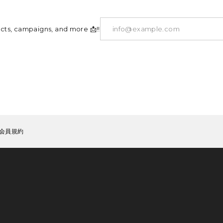
ucts, campaigns, and more 📩!!
会員規約