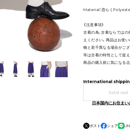
Material：恐らくPolyeste
《注意事項》
古着の為、古着ならではの
えください。商品はお使い
物と若干異なる場合がござ
等は古着の特性として捉え
商品の購入前に気になる点
International shippin
Sold out
日本国内にお住まい
ポスト
シェア
LI