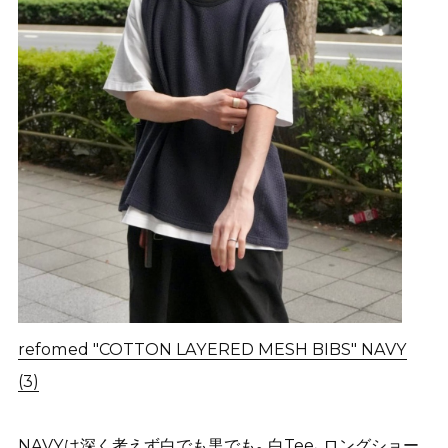
refomed "COTTON LAYERED MESH BIBS" NAVY
(3)
NAVYは深く考えず白でも黒でも。白Tee、ロングショー